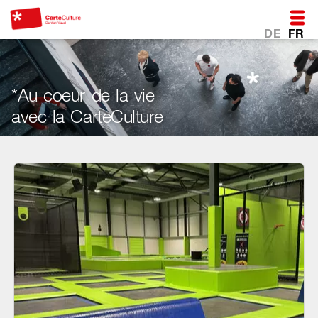
DE
FR
*Au coeur de la vie
avec la CarteCulture