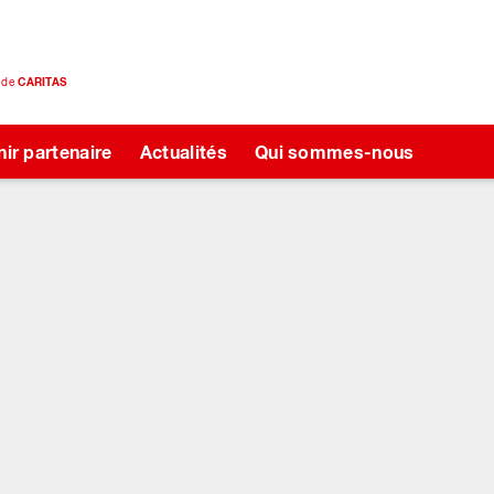
e de
CARITAS
ir partenaire
Actualités
Qui sommes-nous
ie
ie
ie