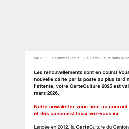
avec la CarteCul
avec la CarteCul
avec la CarteCul
Vaud
Qui sommes-nous
La CarteCulture dans le c
Les renouvellements sont en cours! Vous
nouvelle carte par la poste au plus tard
l'attente, votre CarteCulture 2025 est va
mars 2026.
Notre newsletter vous tient au courant 
et des concours! Inscrivez-vous ici
Carte
Lancée en 2012, la
Culture du Canton