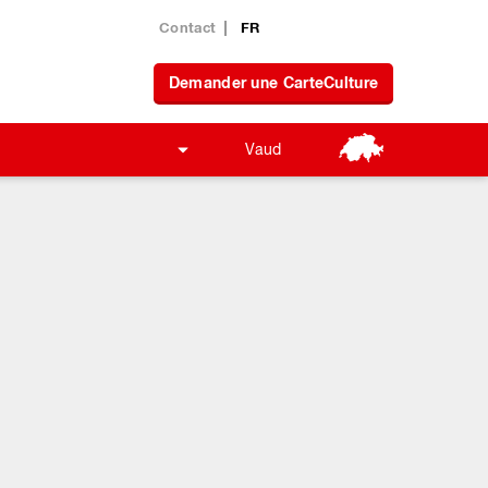
Contact
FR
Demander une CarteCulture
Vaud