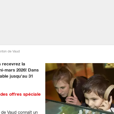
ture
ture
ture
anton de Vaud
 recevrez la
 mi-mars 2026! Dans
lable jusqu'au 31
des offres spéciale
 de Vaud connaît un