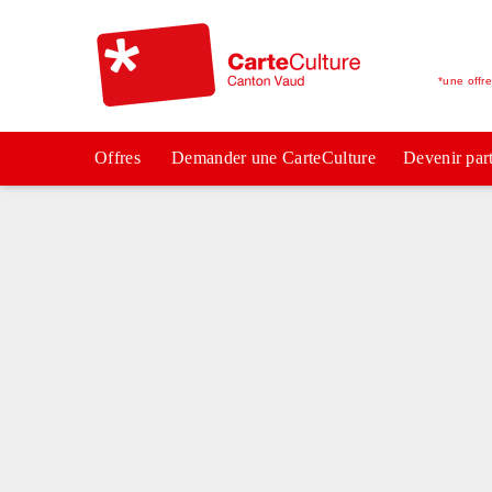
*une offr
Offres
Demander une CarteCulture
Devenir par
*Au coeur de la v
*Au coeur de la v
*Au coeur de la v