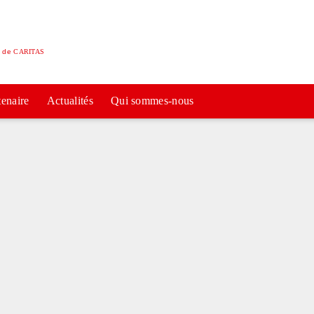
e de
CARITAS
tenaire
Actualités
Qui sommes-nous
ie
ie
ie