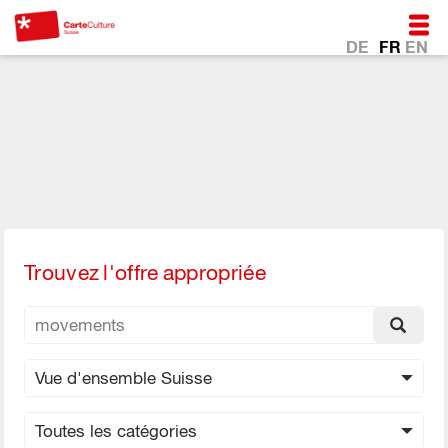
DE
FR
EN
*CarteCulture en version numérique
*Au coeur de la vie avec
Télécharger maintenant
la CarteCulture.
Trouvez l'offre appropriée