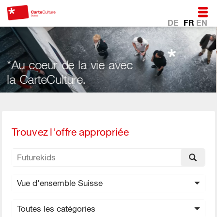
DE
FR
EN
*Ca
 coeur de la vie avec
Tél
CarteCulture.
Trouvez l'offre appropriée