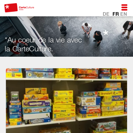
DE
FR
EN
*Au coeur de la vie avec
la CarteCulture.