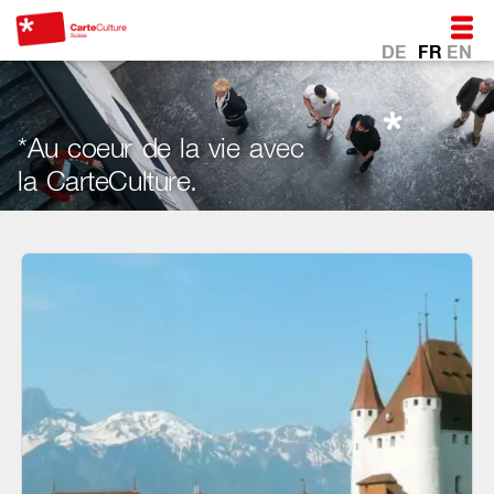
DE
FR
EN
*Au coeur de la vie avec
la CarteCulture.