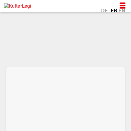
DE
FR
EN
*Au coeur de la vie avec
la CarteCulture.