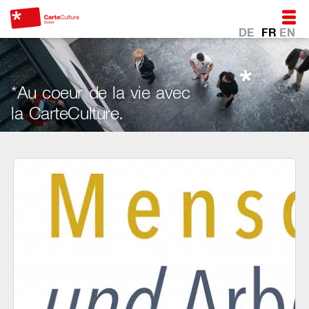
DE
FR
EN
*Au coeur de la vie avec
la CarteCulture.