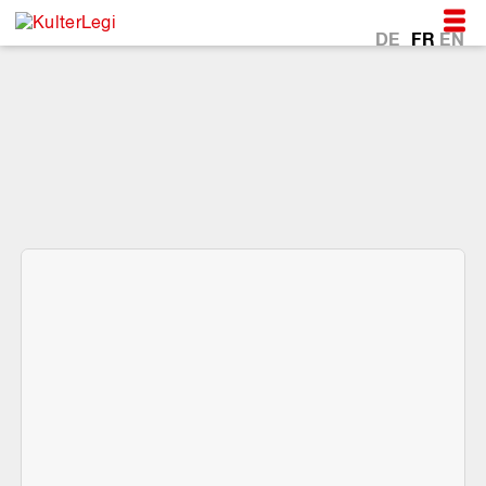
DE
FR
EN
*Au coeur de la vie avec
la CarteCulture.