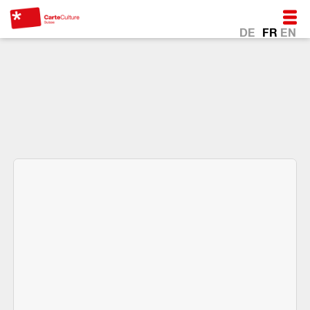
DE
FR
EN
*Au coeur de la vie avec
la CarteCulture.