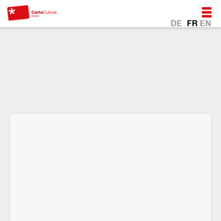
DE
FR
EN
*Au coeur de la vie avec
la CarteCulture.