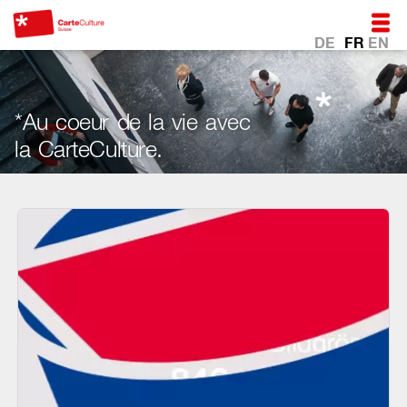
DE
FR
EN
*Au coeur de la vie avec
la CarteCulture.