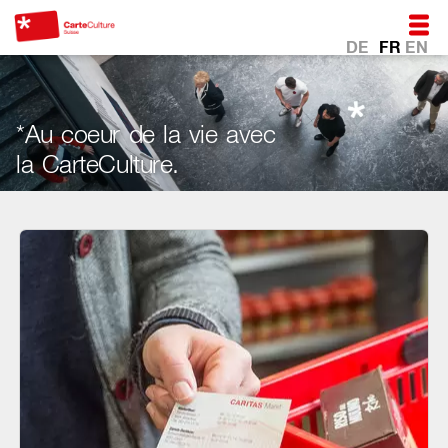
DE
FR
EN
*Au coeur de la vie avec
la CarteCulture.