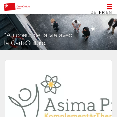
DE
FR
EN
*Au coeur de la vie avec
la CarteCulture.