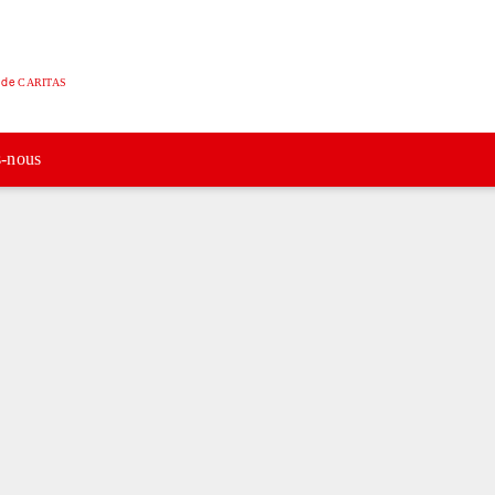
e de
CARITAS
-nous