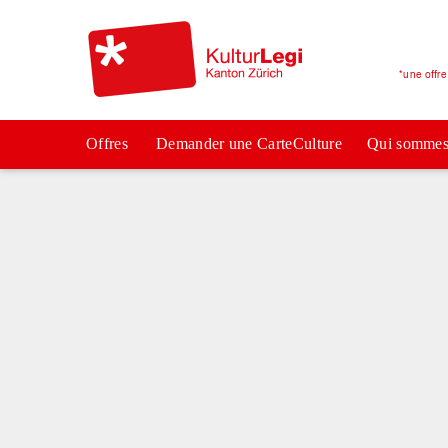
*une offr
Offres
Demander une CarteCulture
Qui sommes