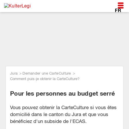
FR
*Au coeur de la vie
*Au coeur de la vie
*Au coeur de la vie
avec la CarteCulture
avec la CarteCulture
avec la CarteCulture
Jura
Demander une CarteCulture
Comment puis-je obtenir la CarteCulture?
Pour les personnes au budget serré
Vous pouvez obtenir la CarteCulture si vous êtes
domicilié dans le canton du Jura et que vous
bénéficiez d'un subside de l'ECAS.