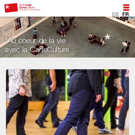
DE
FR
*Au coeur de la vie
avec la CarteCulture