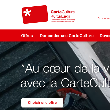
*une offr
Offres
Demander une CarteCulture
Deven
e la vie
teCulture