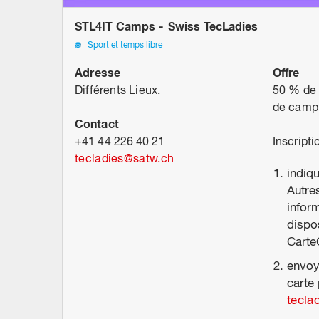
STL4IT Camps - Swiss TecLadies
Sport et temps libre
Adresse
Offre
Différents Lieux.
50 % de r
de camp
Contact
+41 44 226 40 21
Inscripti
tecladies
@
satw.ch
indiqu
Autre
infor
dispo
Carte
envoy
carte 
tecla