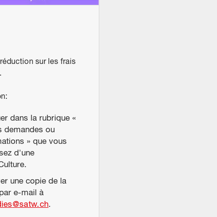
éduction sur les frais
.
on:
er dans la rubrique «
s demandes ou
mations » que vous
sez d'une
Culture.
er une copie de la
par e-mail à
dies
@
satw.ch
.