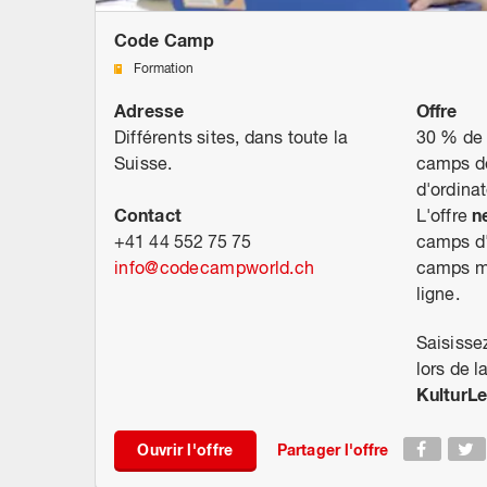
Code Camp
Formation
Adresse
Offre
Différents sites, dans toute la
30 % de 
Suisse.
camps de
d'ordinat
Contact
n
L'offre
+41 44 552 75 75
camps d
info
@
codecampworld.ch
camps mi
ligne.
Saisisse
lors de l
KulturLe
Ouvrir l'offre
Partager l'offre