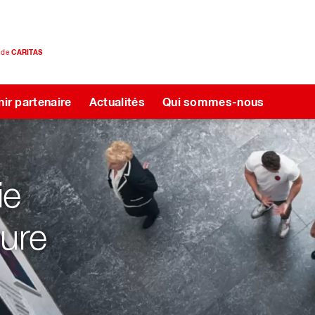
e de
CARITAS
ir partenaire
Actualités
Qui sommes-nous
*Au cœ
avec l
Commander onl