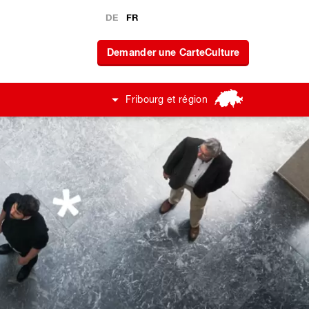
DE
FR
Demander une CarteCulture
Fribourg et région
ur de la vie
a CarteCulture
ine