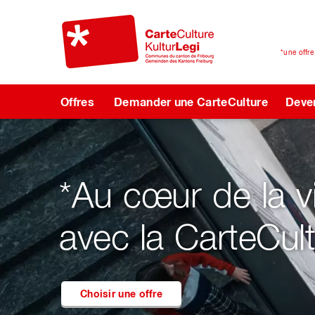
*une offr
Offres
Demander une CarteCulture
Deven