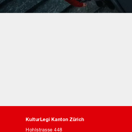
KulturLegi Kanton Zürich
Hohlstrasse 448