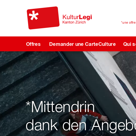
*une offr
Offres
Demander une CarteCulture
Qui 
*Mittendrin
dank den Angebo