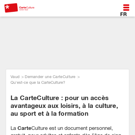
FR
*Au coeur de la vie
*Au coeur de la vie
*Au coeur de la vie
avec la CarteCulture
avec la CarteCulture
avec la CarteCulture
Vaud
Demander une CarteCulture
Qu'est-ce que la CarteCulture?
La CarteCulture : pour un accès
avantageux aux loisirs, à la culture,
au sport et à la formation
Carte
La
Culture est un document personnel,