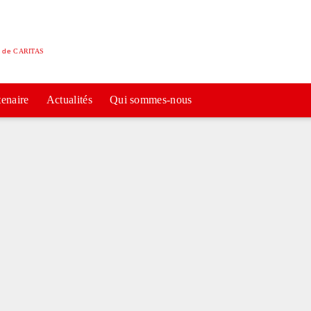
e de
CARITAS
tenaire
Actualités
Qui sommes-nous
ie
ture
,
péra