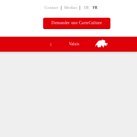
Contact
Medias
DE
FR
Demander une CarteCulture
Valais