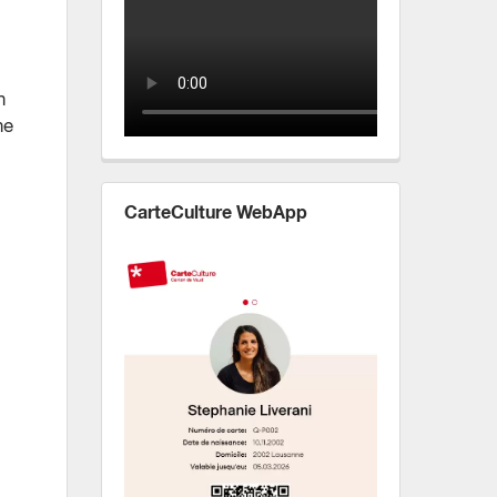
n
ne
CarteCulture WebApp