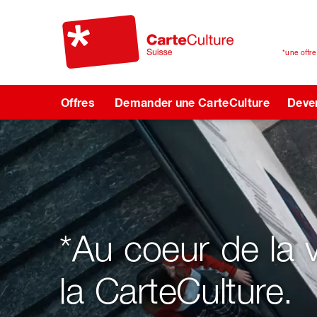
*une offr
Offres
Demander une CarteCulture
Deven
*Au coeur de la 
la CarteCulture.