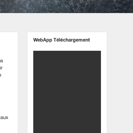
WebApp Téléchargement
ns
ir
e
 aux